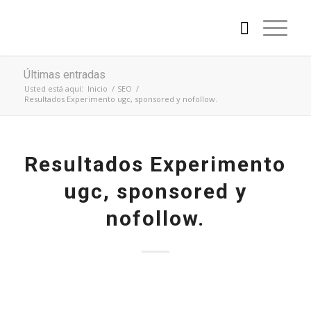
Últimas entradas
Usted está aquí:
Inicio
/
SEO
/
Resultados Experimento ugc, sponsored y nofollow.
Resultados Experimento
ugc, sponsored y
nofollow.