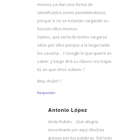
mismos ya dan una forma de
identificarlos (como permitiéndolos),
porque si no se estarían cargando su
función ellos mismos.
Vamos, que sería de tontos cargarse
sitios por ellos porque a la larga nadie
los usuaría… Y Google lo que quiere es
saber, y luego dirá su clásico «no bajas
tú, es que otros suben» ?
Muy chulo!! ?
Responder
Antonio López
Dice:
Anda Rubén… Que alegría
encontrarte por aquí. Muchas
gracias por tus palabras. Del todo