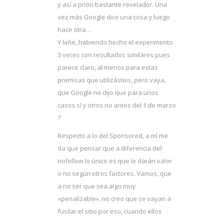
y así a priori bastante revelador. Una
vez más Google dice una cosa y luego
hace otra…
Y leñe, habiendo hecho el experimento
3 veces con resultados similares pues
parece claro, al menos para estas
premisas que utilizásteis, pero vaya,
que Google no dijo que para unos
casos sí y otros no antes del 1 de marzo
?
Respecto a lo del Sponsored, a mí me
da que pensar que a diferencia del
nofollow lo único es que le darán valor
o no según otros factores. Vamos, que
a no ser que sea algo muy
«penalizable», no creo que se vayan a
fusilar el sitio por eso, cuando ellos