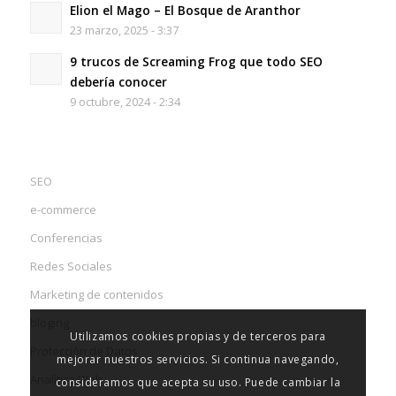
Elion el Mago – El Bosque de Aranthor
23 marzo, 2025 - 3:37
9 trucos de Screaming Frog que todo SEO
debería conocer
9 octubre, 2024 - 2:34
SEO
e-commerce
Conferencias
Redes Sociales
Marketing de contenidos
bloging
Utilizamos cookies propias y de terceros para
Protección de Datos
mejorar nuestros servicios. Si continua navegando,
Analítica Web
consideramos que acepta su uso. Puede cambiar la