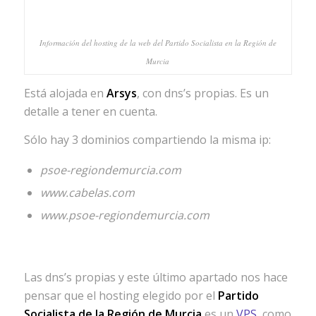
Información del hosting de la web del Partido Socialista en la Región de
Murcia
Está alojada en
Arsys
, con dns’s propias. Es un
detalle a tener en cuenta.
Sólo hay 3 dominios compartiendo la misma ip:
psoe-regiondemurcia.com
www.cabelas.com
www.psoe-regiondemurcia.com
Las dns’s propias y este último apartado nos hace
pensar que el hosting elegido por el
Partido
Socialista de la Región de Murcia
es un
VPS
, como