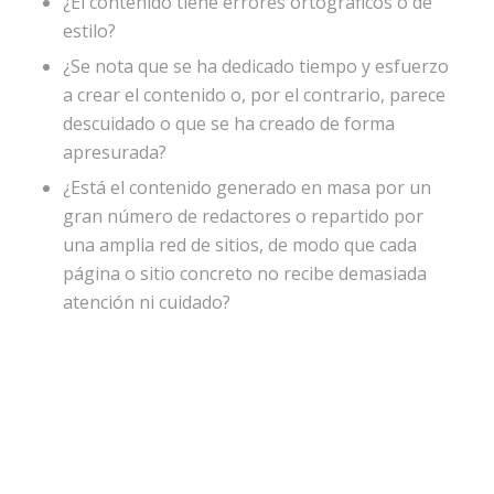
¿El contenido tiene errores ortográficos o de
estilo?
¿Se nota que se ha dedicado tiempo y esfuerzo
a crear el contenido o, por el contrario, parece
descuidado o que se ha creado de forma
apresurada?
¿Está el contenido generado en masa por un
gran número de redactores o repartido por
una amplia red de sitios, de modo que cada
página o sitio concreto no recibe demasiada
atención ni cuidado?