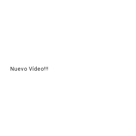
Nuevo Vídeo!!!