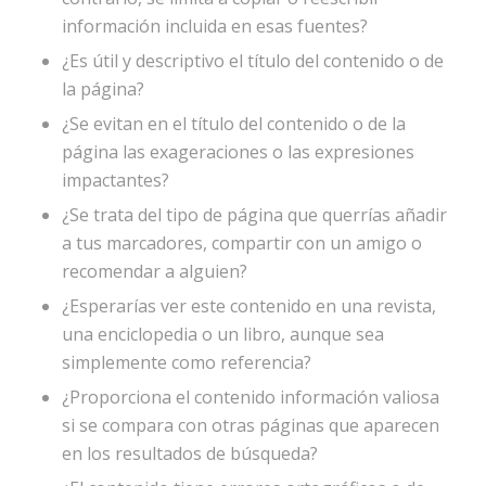
información incluida en esas fuentes?
¿Es útil y descriptivo el título del contenido o de
la página?
¿Se evitan en el título del contenido o de la
página las exageraciones o las expresiones
impactantes?
¿Se trata del tipo de página que querrías añadir
a tus marcadores, compartir con un amigo o
recomendar a alguien?
¿Esperarías ver este contenido en una revista,
una enciclopedia o un libro, aunque sea
simplemente como referencia?
¿Proporciona el contenido información valiosa
si se compara con otras páginas que aparecen
en los resultados de búsqueda?