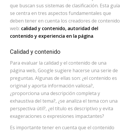
que buscan sus sistemas de clasificación. Esta guía
se centra en tres aspectos fundamentales que
deben tener en cuenta los creadores de contenido
web:
calidad y contenido, autoridad del
contenido y experiencia en la página
.
Calidad y contenido
Para evaluar la calidad y el contenido de una
página web, Google sugiere hacerse una serie de
preguntas. Algunas de ellas son: ¿el contenido es
original y aporta información valiosa?,
¿proporciona una descripción completa y
exhaustiva del tema?, ¿se analiza el tema con una
perspectiva útil?, ¿el título es descriptivo y evita
exageraciones o expresiones impactantes?
Es importante tener en cuenta que el contenido