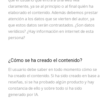
que el usuario que entra a una web vea
claramente, ya se al principio o al final quién ha
elaborado el contenido. Además debemos prestar
atención a los datos que se vierten del autor, ya
que estos datos serán contrastados. ¿Son datos
verídicos? ¿Hay información en internet de esta
persona?
¿Cómo se ha creado el contenido?
El usuario debe saber en todo momento cómo se
ha creado el contenido. Si ha sido creado en base a
reseñas, si se ha probado algún producto y hay
constancia de ello y sobre todo si ha sido
generado por IA.