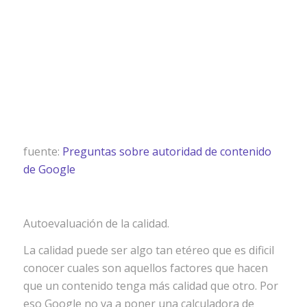
fuente:
Preguntas sobre autoridad de contenido
de Google
Autoevaluación de la calidad.
La calidad puede ser algo tan etéreo que es dificil
conocer cuales son aquellos factores que hacen
que un contenido tenga más calidad que otro. Por
eso Google no va a poner una calculadora de