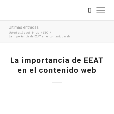
Últimas entradas
Usted está aquí:
Inicio
/
SEO
/
La importancia de EEAT en el contenido web
La importancia de EEAT
en el contenido web