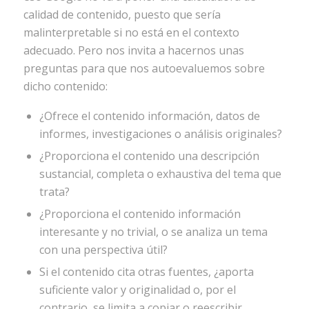
calidad de contenido, puesto que sería
malinterpretable si no está en el contexto
adecuado. Pero nos invita a hacernos unas
preguntas para que nos autoevaluemos sobre
dicho contenido:
¿Ofrece el contenido información, datos de
informes, investigaciones o análisis originales?
¿Proporciona el contenido una descripción
sustancial, completa o exhaustiva del tema que
trata?
¿Proporciona el contenido información
interesante y no trivial, o se analiza un tema
con una perspectiva útil?
Si el contenido cita otras fuentes, ¿aporta
suficiente valor y originalidad o, por el
contrario, se limita a copiar o reescribir