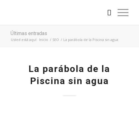
Últimas entradas
Usted está aquí:
Inicio
/
SEO
/
La parábola de la Piscina sin agua
La parábola de la
Piscina sin agua