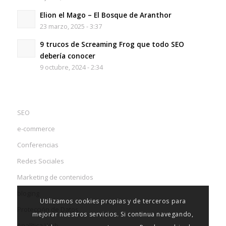
Elion el Mago – El Bosque de Aranthor
23 marzo, 2025 - 3:37
9 trucos de Screaming Frog que todo SEO
debería conocer
9 octubre, 2024 - 2:34
SEO
e-commerce
Conferencias
Redes Sociales
Marketing de contenidos
bloging
Utilizamos cookies propias y de terceros para
Protección de Datos
mejorar nuestros servicios. Si continua navegando,
Analítica Web