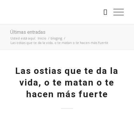
Últimas entradas
Usted está aquí:
Inicio
/
bloging
/
Las ostias que te da la vida, o te matan o te hacen más fuerte
Las ostias que te da la
vida, o te matan o te
hacen más fuerte