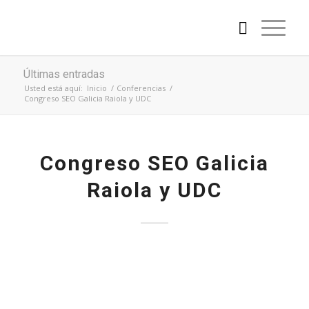
Últimas entradas
Usted está aquí:
Inicio
/
Conferencias
/
Congreso SEO Galicia Raiola y UDC
Congreso SEO Galicia
Raiola y UDC