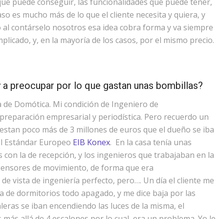
 que puede conseguir, las funcionalidades que puede tener,
so es mucho más de lo que el cliente necesita y quiera, y
o al contárselo nosotros esa idea cobra forma y va siempre
licado, y, en la mayoría de los casos, por el mismo precio.
y a preocupar por lo que gastan unas bombillas?
 de Domótica. Mi condición de Ingeniero de
reparación empresarial y periodística. Pero recuerdo un
uestan poco más de 3 millones de euros que el dueño se iba
del Estándar Europeo
EIB Konex
. En la casa tenía unas
con la de recepción, y los ingenieros que trabajaban en la
sensores de movimiento, de forma que era
e vista de ingeniería perfecto, pero…. Un día el cliente me
a de dormitorios todo apagado, y me dice baja por las
eras se iban encendiendo las luces de la misma, el
más allá de 4 escalones por lo cual, era un problema. Yo le