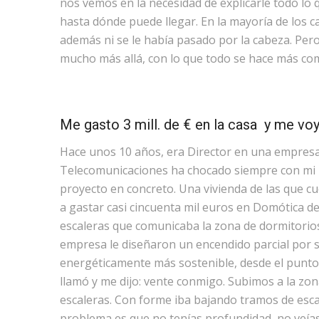
nos vemos en la necesidad de explicarle todo lo
hasta dónde puede llegar. En la mayoría de los ca
además ni se le había pasado por la cabeza. Per
mucho más allá, con lo que todo se hace más comp
Me gasto 3 mill. de € en la casa y me vo
Hace unos 10 años, era Director en una empresa
Telecomunicaciones ha chocado siempre con mi p
proyecto en concreto. Una vivienda de las que c
a gastar casi cincuenta mil euros en Domótica 
escaleras que comunicaba la zona de dormitorios 
empresa le diseñaron un encendido parcial por 
energéticamente más sostenible, desde el punto d
llamó y me dijo: vente conmigo. Subimos a la zon
escaleras. Con forme iba bajando tramos de escal
problema es que no tenías profundidad, no veías 