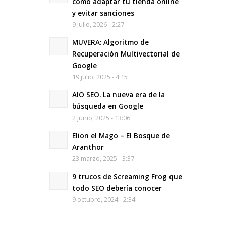
cómo adaptar tu tienda online
y evitar sanciones
9 julio, 2026 - 2:27
MUVERA: Algoritmo de
Recuperación Multivectorial de
Google
19 julio, 2025 - 4:15
AIO SEO. La nueva era de la
búsqueda en Google
2 junio, 2025 - 13:06
Elion el Mago – El Bosque de
Aranthor
23 marzo, 2025 - 3:37
9 trucos de Screaming Frog que
todo SEO debería conocer
9 octubre, 2024 - 2:34