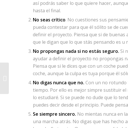
así podrás saber lo que quiere hacer, aunqu
hasta el final.
No seas crítico
. No cuestiones sus pensamie
pueda contestar para que él sólito se de cuen
definir el proyecto. Piensa que si de buenas 
que le digan que lo que stás pensando es u n
No propongas nada si no estás seguro.
Si n
ayudar a definir el proyecto no propongas n
Piensa que si le dices que con un coche puedes 
Google Panda
coche, aunque la culpa es tuya porque él sólo
penaliza a los grandes
No digas nunca que no.
Con un no rotundo t
portales
tiempo. Por ello es mejor simpre sustituir el
lo estudiaré. Si se puede no dude que lo te
puedes decir desde el principio. Puede pensa
Se siempre sincero.
No mientas nunca en las
una marcha atrás. No digas que has hecho 