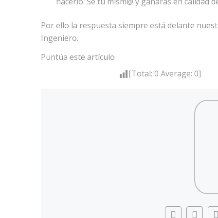
hacerlo. Se tu mism@ y ganaras en calidad de
Por ello la respuesta siempre está delante nues
Ingeniero.
Puntúa este artículo
[Total:
0
Average:
0
]