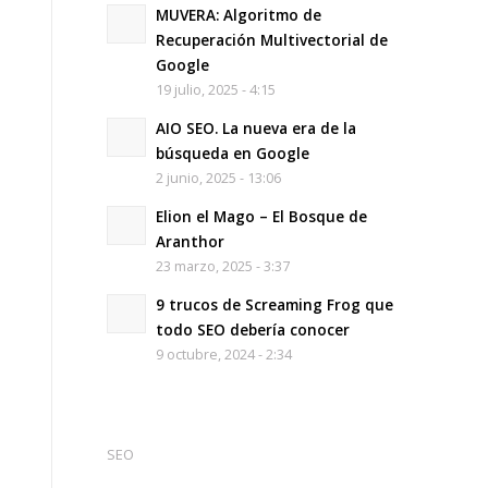
MUVERA: Algoritmo de
Recuperación Multivectorial de
Google
19 julio, 2025 - 4:15
AIO SEO. La nueva era de la
búsqueda en Google
2 junio, 2025 - 13:06
Elion el Mago – El Bosque de
Aranthor
23 marzo, 2025 - 3:37
9 trucos de Screaming Frog que
todo SEO debería conocer
9 octubre, 2024 - 2:34
SEO