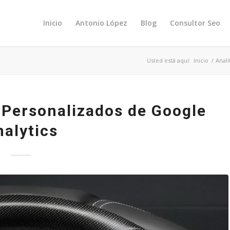
Inicio
Antonio López
Blog
Consultor Seo
Usted está aquí:
Inicio
/
Anal
Personalizados de Google
alytics