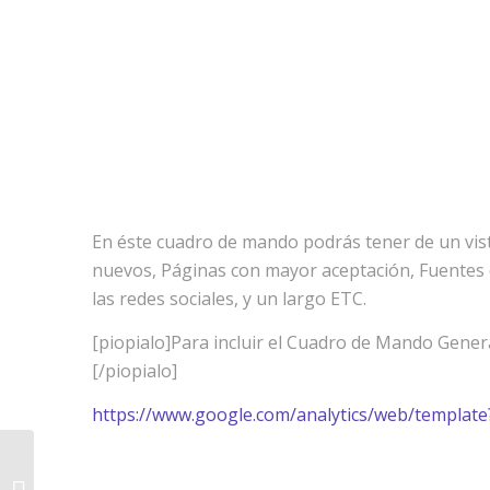
En éste cuadro de mando podrás tener de un vista
nuevos, Páginas con mayor aceptación, Fuentes d
las redes sociales, y un largo ETC.
[piopialo]Para incluir el Cuadro de Mando Genera
[/piopialo]
https://www.google.com/analytics/web/templ
Taller Analítica Web de