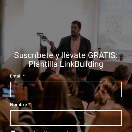
Suscríbete y llévate GRATIS:
Plantilla LinkBuilding
Email
*
Nombre
*