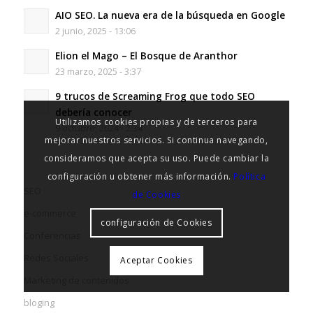
AIO SEO. La nueva era de la búsqueda en Google
2 junio, 2025 - 13:06
Elion el Mago – El Bosque de Aranthor
23 marzo, 2025 - 3:37
9 trucos de Screaming Frog que todo SEO
debería conocer
Utilizamos cookies propias y de terceros para
9 octubre, 2024 - 2:34
mejorar nuestros servicios. Si continua navegando,
consideramos que acepta su uso. Puede cambiar la
configuración u obtener más información.
Política
SEO
de Cookies
e-commerce
configuración de Cookies
Conferencias
Redes Sociales
Aceptar Cookies
Marketing de contenidos
bloging