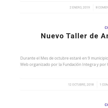
/
/
2 ENERO, 2019
8 COME
C
Nuevo Taller de A
Durante el Mes de octubre estaré en 9 municipios
Web organizado por la Fundación Integra y por
/
12 OCTUBRE, 2018
1 CO
C