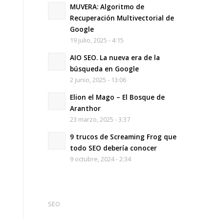
MUVERA: Algoritmo de
Recuperación Multivectorial de
Google
19 julio, 2025 - 4:15
AIO SEO. La nueva era de la
búsqueda en Google
2 junio, 2025 - 13:06
Elion el Mago – El Bosque de
Aranthor
23 marzo, 2025 - 3:37
9 trucos de Screaming Frog que
todo SEO debería conocer
9 octubre, 2024 - 2:34
SEO