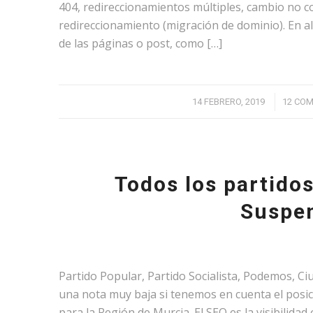
404, redireccionamientos múltiples, cambio no co
redireccionamiento (migración de dominio). En al
de las páginas o post, como […]
/
14 FEBRERO, 2019
12 CO
Todos los partido
Suspe
Partido Popular, Partido Socialista, Podemos, C
una nota muy baja si tenemos en cuenta el posic
para la Región de Murcia. El SEO es la visibilid