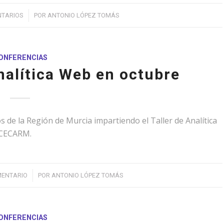
NTARIOS
POR
ANTONIO LÓPEZ TOMÁS
ONFERENCIAS
nalítica Web en octubre
 de la Región de Murcia impartiendo el Taller de Analítica
 CECARM.
/
MENTARIO
POR
ANTONIO LÓPEZ TOMÁS
ONFERENCIAS