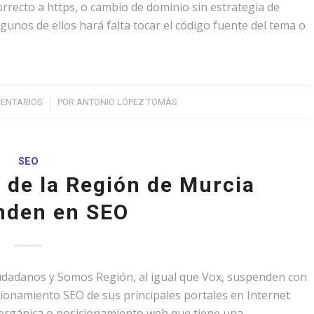
rrecto a https, o cambio de dominio sin estrategia de
gunos de ellos hará falta tocar el código fuente del tema o
/
MENTARIOS
POR
ANTONIO LÓPEZ TOMÁS
SEO
s de la Región de Murcia
nden en SEO
iudadanos y Somos Región, al igual que Vox, suspenden con
ionamiento SEO de sus principales portales en Internet
ad orgánica o posicionamiento web que tiene una