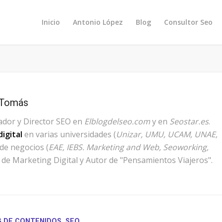
Inicio
Antonio López
Blog
Consultor Seo
 Tomás
ador y Director SEO en
Elblogdelseo.com
y en
Seostar.es
.
igital
en varias universidades (
Unizar, UMU, UCAM, UNAE,
 de negocios (
EAE, IEBS. Marketing and Web, Seoworking,
de Marketing Digital y Autor de "Pensamientos Viajeros".
 DE CONTENIDOS
,
SEO