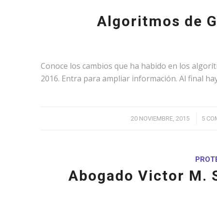
Algoritmos de G
Conoce los cambios que ha habido en los algorít
2016. Entra para ampliar información. Al final h
/
20 NOVIEMBRE, 2015
5 CO
PROTE
Abogado Victor M. 