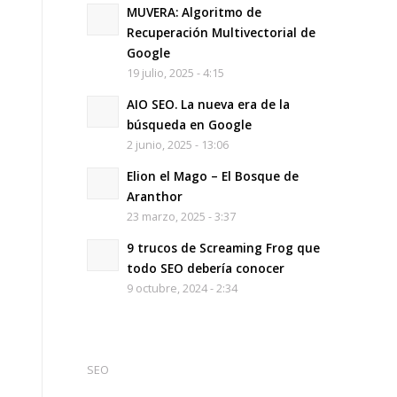
MUVERA: Algoritmo de
Recuperación Multivectorial de
Google
19 julio, 2025 - 4:15
AIO SEO. La nueva era de la
búsqueda en Google
2 junio, 2025 - 13:06
Elion el Mago – El Bosque de
Aranthor
23 marzo, 2025 - 3:37
9 trucos de Screaming Frog que
todo SEO debería conocer
9 octubre, 2024 - 2:34
SEO