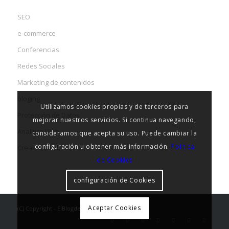
SEO
e-commerce
Conferencias
Redes Sociales
Marketing de contenidos
bloging
Utilizamos cookies propias y de terceros para
Protección de Datos
mejorar nuestros servicios. Si continua navegando,
Analítica Web
consideramos que acepta su uso. Puede cambiar la
configuración u obtener más información.
Política
Creación Web
de Cookies
configuración de Cookies
Aceptar Cookies
(C) Copyright - ElBlogdelseo