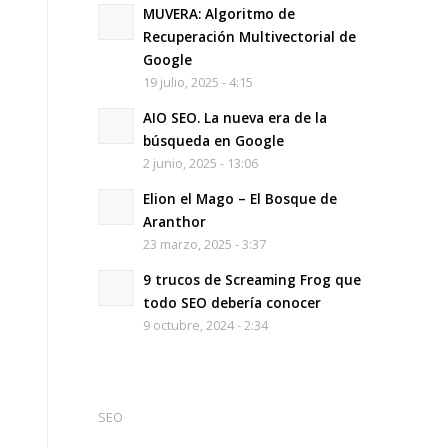
MUVERA: Algoritmo de
Recuperación Multivectorial de
Google
19 julio, 2025 - 4:15
AIO SEO. La nueva era de la
búsqueda en Google
2 junio, 2025 - 13:06
Elion el Mago – El Bosque de
Aranthor
23 marzo, 2025 - 3:37
9 trucos de Screaming Frog que
todo SEO debería conocer
9 octubre, 2024 - 2:34
SEO