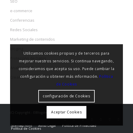
SEO
e-commerce
Conferencias
Redes Sociales
Marketing de contenidos
bloging
Utilizamos cookies propias y de terceros para
Protección de Datos
mejorar nuestros servicios. Si continua navegando,
Analítica Web
consideramos que acepta su uso. Puede cambiar la
configuración u obtener más información.
Política
Creación Web
de Cookies
configuración de Cookies
Aceptar Cookies
(C) Copyright - ElBlogdelseo
Sitemap.html
Aviso Legal
Política de Privacidad
Política de Cookies