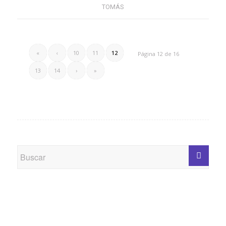
TOMÁS
«
‹
10
11
12
Página 12 de 16
13
14
›
»