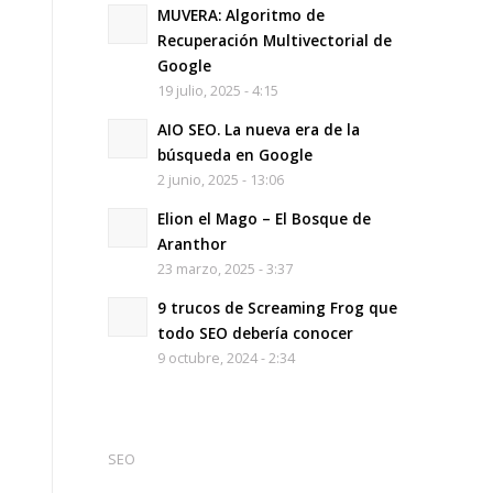
MUVERA: Algoritmo de
Recuperación Multivectorial de
Google
19 julio, 2025 - 4:15
AIO SEO. La nueva era de la
búsqueda en Google
2 junio, 2025 - 13:06
Elion el Mago – El Bosque de
Aranthor
23 marzo, 2025 - 3:37
9 trucos de Screaming Frog que
todo SEO debería conocer
9 octubre, 2024 - 2:34
SEO